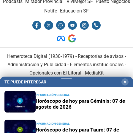
Podcasts
Mirador Provincial
VivíMejor SF
Puerto Negocios
Notife
Educacion SF
Hemeroteca Digital (1930-1979)
-
Receptorías de avisos
-
Administración y Publicidad
-
Elementos institucionales
-
Opcionales con El Litoral
-
MediaKit
TE PUEDE INTERESAR
✕
El Litoral es miembro de:
INFORMACIÓN GENERAL
Horóscopo de hoy para Géminis: 07 de
agosto de 2026
INFORMACIÓN GENERAL
En Asociación con:
Horóscopo de hoy para Tauro: 07 de