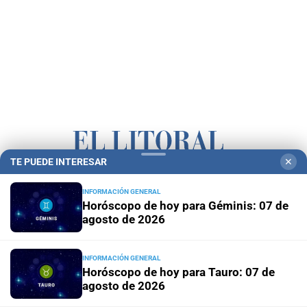
TE PUEDE INTERESAR
✕
Campolitoral
Revista Nosotros
Clasificados
CYD Litoral
INFORMACIÓN GENERAL
Horóscopo de hoy para Géminis: 07 de
Podcasts
Mirador Provincial
VivíMejor SF
Puerto Negocios
agosto de 2026
Notife
Educacion SF
INFORMACIÓN GENERAL
Horóscopo de hoy para Tauro: 07 de
agosto de 2026