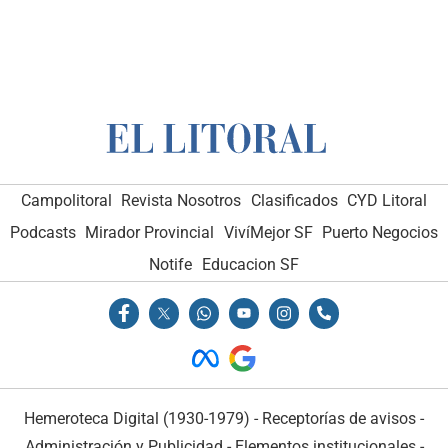
Campolitoral
Revista Nosotros
Clasificados
CYD Litoral
Podcasts
Mirador Provincial
VivíMejor SF
Puerto Negocios
Notife
Educacion SF
Hemeroteca Digital (1930-1979)
-
Receptorías de avisos
-
Administración y Publicidad
-
Elementos institucionales
-