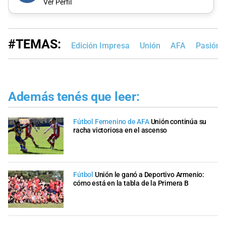
Ver Perfil
#TEMAS:
Edición Impresa
Unión
AFA
Pasión 
Además tenés que leer:
Fútbol Femenino de AFA
Unión continúa su
racha victoriosa en el ascenso
Fútbol
Unión le ganó a Deportivo Armenio:
cómo está en la tabla de la Primera B