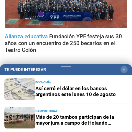
Alianza educativa
Fundación YPF festeja sus 30
años con un encuentro de 250 becarios en el
Teatro Colón
Más de 3.1 millones de cupones
Aniversario del Quini 6:
TE PUEDE INTERESAR
✕
USD 3 millones y más de $4.350 millones repartidos en
premios
ECONOMÍA
Así cerró el dólar en los bancos
Sobre el Paraná
Así fueron las primeras pruebas de la
argentinos este lunes 10 de agosto
nueva flota aérea para combatir incendios en Santa Fe
CAMPOLITORAL
Invierno fueguino
Ushuaia se iluminó con más de 100
Más de 20 tambos participan de la
antorchas en una tradicional bajada por el cerro Martial
mayor jura a campo de Holando
Argentino del país