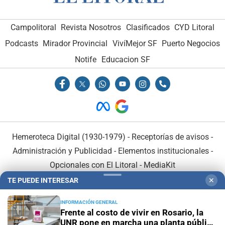
Campolitoral
Revista Nosotros
Clasificados
CYD Litoral
Podcasts
Mirador Provincial
VivíMejor SF
Puerto Negocios
Notife
Educacion SF
Hemeroteca Digital (1930-1979)
-
Receptorías de avisos
-
Administración y Publicidad
-
Elementos institucionales
-
Opcionales con El Litoral
-
MediaKit
TE PUEDE INTERESAR
✕
El Litoral es miembro de:
INFORMACIÓN GENERAL
Frente al costo de vivir en Rosario, la
UNR pone en marcha una planta pública