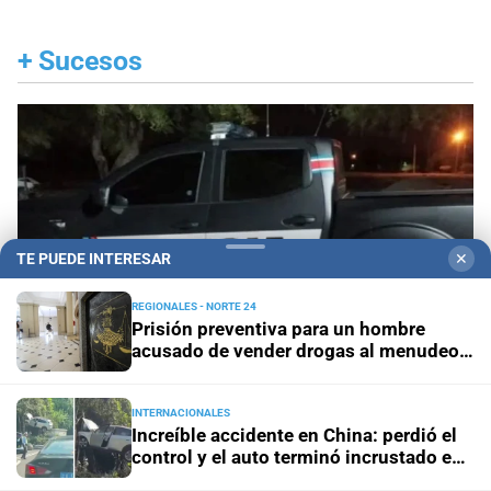
+
Sucesos
TE PUEDE INTERESAR
✕
REGIONALES - NORTE 24
Prisión preventiva para un hombre
acusado de vender drogas al menudeo
en Villa Ocampo
INTERNACIONALES
Increíble accidente en China: perdió el
Violento crimen
Mataron a puñaladas a un
control y el auto terminó incrustado en
hombre en Santiago del Estero y detuvieron a la
un árbol
pareja de su exmujer