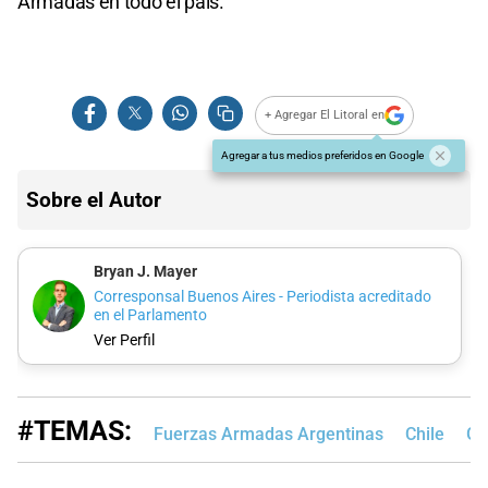
Armadas en todo el país.
+ Agregar El Litoral en
Agregar a tus medios preferidos en Google
Sobre el Autor
Bryan J. Mayer
Corresponsal Buenos Aires - Periodista acreditado
en el Parlamento
Ver Perfil
#TEMAS:
Fuerzas Armadas Argentinas
Chile
Ga