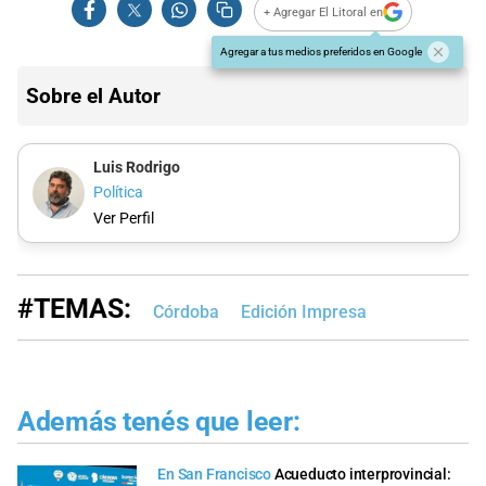
+ Agregar El Litoral en
Agregar a tus medios preferidos en Google
Sobre el Autor
Luis Rodrigo
Política
Ver Perfil
#TEMAS:
Córdoba
Edición Impresa
Además tenés que leer:
En San Francisco
Acueducto interprovincial: