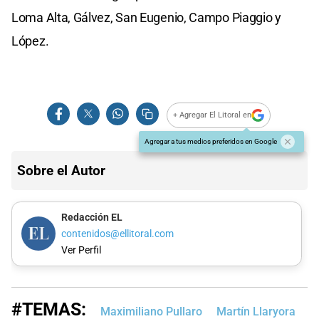
Loma Alta, Gálvez, San Eugenio, Campo Piaggio y
López.
+ Agregar El Litoral en
Agregar a tus medios preferidos en Google
Sobre el Autor
Redacción EL
contenidos@ellitoral.com
Ver Perfil
#TEMAS:
Maximiliano Pullaro
Martín Llaryora
P