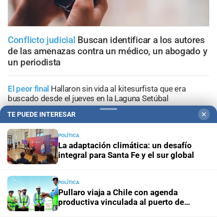
Conflicto judicial
Buscan identificar a los autores
de las amenazas contra un médico, un abogado y
un periodista
El peor final
Hallaron sin vida al kitesurfista que era
buscado desde el jueves en la Laguna Setúbal
TE PUEDE INTERESAR
✕
Femicidio en Córdoba
Caso Agostina Vega: dos
inquilinos de Barrelier fueron detenidos por
POLÍTICA
encubrimiento agravado
La adaptación climática: un desafío
integral para Santa Fe y el sur global
Tribunales de Santa Fe
Caso Jeremías Monzón: nueva
imputación para la menor involucrada en el crimen
POLÍTICA
Pullaro viaja a Chile con agenda
productiva vinculada al puerto de
Conferencia de prensa
La causa por el geriátrico
Rosario
incendiado podría extenderse a otros establecimientos