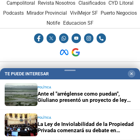
Campolitoral
Revista Nosotros
Clasificados
CYD Litoral
Podcasts
Mirador Provincial
VivíMejor SF
Puerto Negocios
Notife
Educacion SF
Hemeroteca Digital (1930-1979)
-
Receptorías de avisos
-
TE PUEDE INTERESAR
✕
Administración y Publicidad
-
Elementos institucionales
-
Opcionales con El Litoral
-
MediaKit
POLÍTICA
Ante el "arréglense como puedan",
Giuliano presentó un proyecto de ley
para prevenir las consecuencias de "El
El Litoral es miembro de:
niño"
POLÍTICA
La Ley de Inviolabilidad de la Propiedad
Privada comenzará su debate en
Diputados