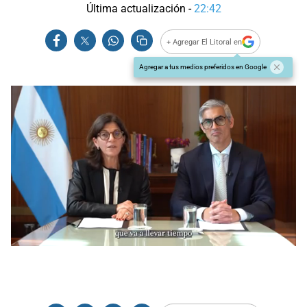
Última actualización -
22:42
+ Agregar El Litoral en
Agregar a tus medios preferidos en Google
0
seconds
of
0
seconds