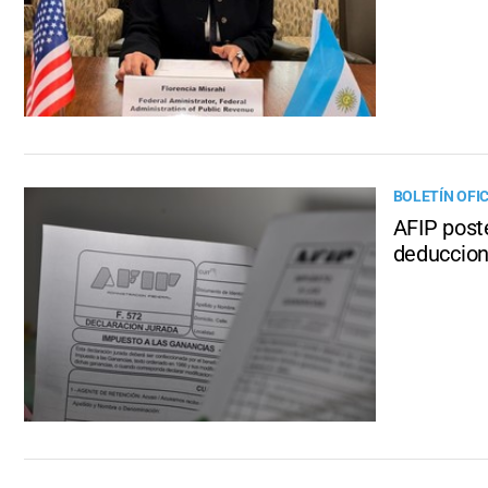
BOLETÍN OFIC
AFIP post
deduccio