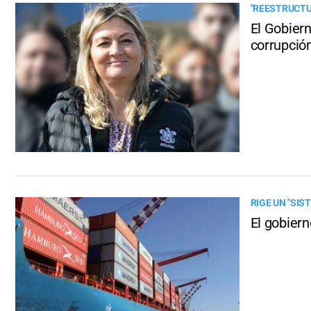
"REESTRUCTU
El Gobiern
corrupció
RIGE UN "SIS
El gobiern