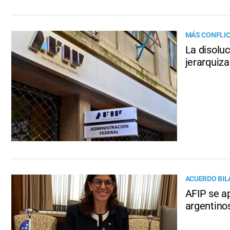
MÁS CONFLI
La disoluc
jerarquiz
ACUERDO BIL
AFIP se a
argentino