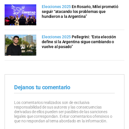
Elecciones 2025
En Rosario, Milei prometió
seguir “atacando los problemas que
hundieron a la Argentina”
Elecciones 2025
Pellegrini: “Esta elección
define si la Argentina sigue cambiando o
vuelve al pasado”
Dejanos tu comentario
Los comentarios realizados son de exclusiva
responsabilidad de sus autores y las consecuencias
derivadas de ellos pueden ser pasibles de las sanciones
legales que correspondan. Evitar comentarios ofensivos o
que no respondan al tema abordado en la información.