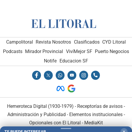
Campolitoral
Revista Nosotros
Clasificados
CYD Litoral
Podcasts
Mirador Provincial
VivíMejor SF
Puerto Negocios
Notife
Educacion SF
Hemeroteca Digital (1930-1979)
-
Receptorías de avisos
-
Administración y Publicidad
-
Elementos institucionales
-
Opcionales con El Litoral
-
MediaKit
TE PUEDE INTERESAR
✕