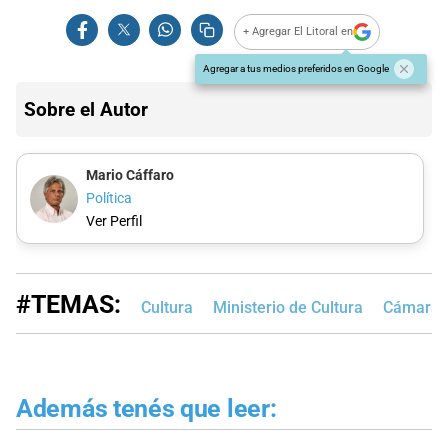
+ Agregar El Litoral en
Agregar a tus medios preferidos en Google
Sobre el Autor
Mario Cáffaro
Política
Ver Perfil
#TEMAS:
Cultura
Ministerio de Cultura
Cámara d
Además tenés que leer: