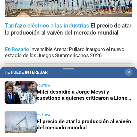
Tarifazo eléctrico a las industrias
El precio de atar
la producción al vaivén del mercado mundial
En Rosario
Invencible Arena: Pullaro inauguró el nuevo
estadio de los Juegos Suramericanos 2026
Reacción del Presidente
Milei despidió a Jorge Messi y
TE PUEDE INTERESAR
✕
cuestionó a quienes criticaron a Lionel durante el Mundial
POLÍTICA
Milei despidió a Jorge Messi y
Asamblea Legislativa
Proponen 11 candidatos a fiscales
cuestionó a quienes criticaron a Lionel
del MPA de Santa Fe
durante el Mundial
Con tratamiento preferencial para el 20 de agosto
POLÍTICA
El precio de atar la producción al vaivén
Diputados empieza en comisiones el debate sobre el
del mercado mundial
sistema electoral de Santa Fe