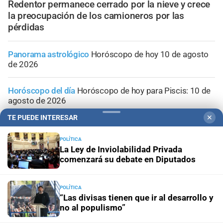
Redentor permanece cerrado por la nieve y crece
la preocupación de los camioneros por las
pérdidas
Panorama astrológico
Horóscopo de hoy 10 de agosto
de 2026
Horóscopo del día
Horóscopo de hoy para Piscis: 10 de
agosto de 2026
TE PUEDE INTERESAR
✕
Horóscopo del día
Horóscopo de hoy para Acuario: 10
de agosto de 2026
POLÍTICA
La Ley de Inviolabilidad Privada
comenzará su debate en Diputados
Horóscopo del día
Horóscopo de hoy para Capricornio:
10 de agosto de 2026
POLÍTICA
“Las divisas tienen que ir al desarrollo y
no al populismo”