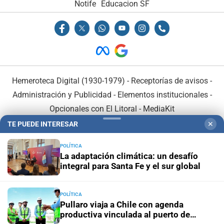
Notife
Educacion SF
Hemeroteca Digital (1930-1979)
-
Receptorías de avisos
-
Administración y Publicidad
-
Elementos institucionales
-
Opcionales con El Litoral
-
MediaKit
TE PUEDE INTERESAR
✕
El Litoral es miembro de:
POLÍTICA
La adaptación climática: un desafío
integral para Santa Fe y el sur global
POLÍTICA
En Asociación con:
Pullaro viaja a Chile con agenda
productiva vinculada al puerto de