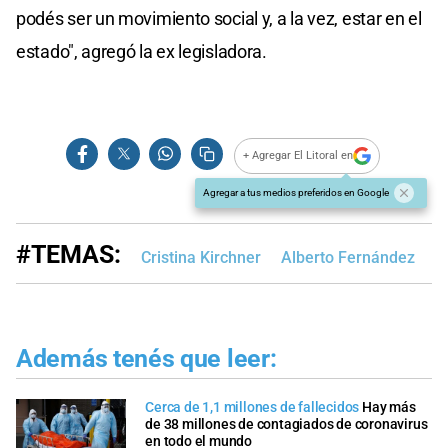
podés ser un movimiento social y, a la vez, estar en el
estado", agregó la ex legisladora.
+ Agregar El Litoral en
Agregar a tus medios preferidos en Google
#TEMAS:
Cristina Kirchner
Alberto Fernández
E
Además tenés que leer:
Cerca de 1,1 millones de fallecidos
Hay más
de 38 millones de contagiados de coronavirus
en todo el mundo