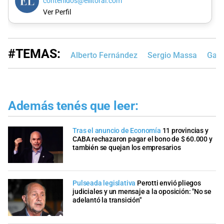
contenidos@ellitoral.com
Ver Perfil
#TEMAS:
Alberto Fernández
Sergio Massa
Gabr
Además tenés que leer:
Tras el anuncio de Economía
11 provincias y
CABA rechazaron pagar el bono de $ 60.000 y
también se quejan los empresarios
Pulseada legislativa
Perotti envió pliegos
judiciales y un mensaje a la oposición: "No se
adelantó la transición"