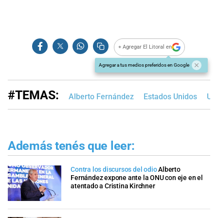
+ Agregar El Litoral en
Agregar a tus medios preferidos en Google
#TEMAS:
Alberto Fernández
Estados Unidos
Uc
Además tenés que leer:
Contra los discursos del odio
Alberto
Fernández expone ante la ONU con eje en el
atentado a Cristina Kirchner