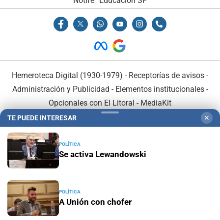
Notife
Educacion SF
Hemeroteca Digital (1930-1979)
-
Receptorías de avisos
-
Administración y Publicidad
-
Elementos institucionales
-
Opcionales con El Litoral
-
MediaKit
TE PUEDE INTERESAR
✕
El Litoral es miembro de:
POLÍTICA
Se activa Lewandowski
En Asociación con:
POLÍTICA
A Unión con chofer