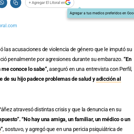
+ Agregar El Litoral en
Agregar a tus medios preferidos en Goo
oral.com
 las acusaciones de violencia de género que le imputó su
unció penalmente por agresiones durante su embarazo.
“En
n me conoce lo sabe”,
aseguró en una entrevista con Perfil,
e de su hijo padece problemas de salud y
adicción al
áñez atravesó distintas crisis y que la denuncia en su
mpuesto”.
“No hay una amiga, un familiar, un médico o un
e
”
, sostuvo, y agregó que en una pericia psiquiátrica de