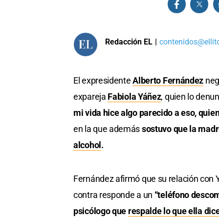
Redacción EL
|
contenidos@ellit
El expresidente
Alberto Fernández
negó
expareja
Fabiola Yáñez
, quien lo den
mi vida hice algo parecido a eso, quie
en la que además
sostuvo que la madr
alcohol
.
Fernández afirmó que su relación con Y
contra responde a un
“teléfono desco
psicólogo que
respalde lo que ella dic