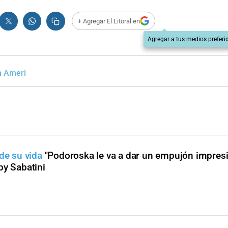
+ Agregar El Litoral en
Agregar a tus medios preferi
n Ameri
de su vida
"Podoroska le va a dar un empujón impresi
by Sabatini