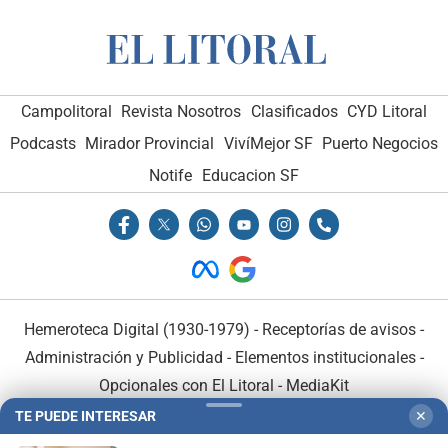
Campolitoral
Revista Nosotros
Clasificados
CYD Litoral
Podcasts
Mirador Provincial
VivíMejor SF
Puerto Negocios
Notife
Educacion SF
Hemeroteca Digital (1930-1979)
-
Receptorías de avisos
-
Administración y Publicidad
-
Elementos institucionales
-
Opcionales con El Litoral
-
MediaKit
TE PUEDE INTERESAR
✕
El Litoral es miembro de: