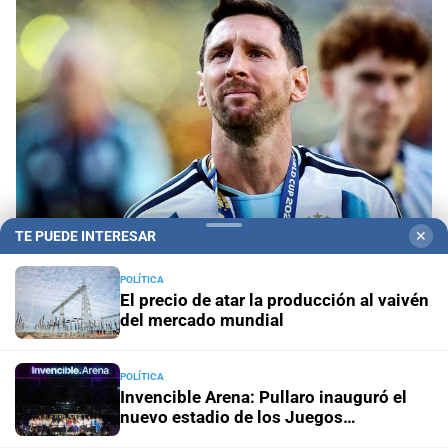
TE PUEDE INTERESAR
✕
Despedida en Rosario
Lionel Messi llega a
Rosario para despedir a su padre, Jorge Messi
POLÍTICA
El precio de atar la producción al vaivén
del mercado mundial
Este viernes
Frente al costo de vivir en Rosario, la UNR
pone en marcha una planta pública de alimentos
POLÍTICA
Invencible Arena: Pullaro inauguró el
Panorama astrológico
Horóscopo de hoy 8 de agosto de
nuevo estadio de los Juegos
2026
Suramericanos 2026