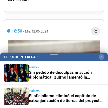
18:50
/
Mié.
12.06.2024
TE PUEDE INTERESAR
✕
POLÍTICA
Sin pedido de disculpas ni acción
diplomática: Quirno lamentó la
“decisión unilateral de Brasil”
POLÍTICA
El oficialismo eliminó el capítulo de
extranjerización de tierras del proyecto
de propiedad privada