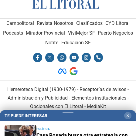
Campolitoral
Revista Nosotros
Clasificados
CYD Litoral
Podcasts
Mirador Provincial
VivíMejor SF
Puerto Negocios
Notife
Educacion SF
Hemeroteca Digital (1930-1979)
-
Receptorías de avisos
-
Administración y Publicidad
-
Elementos institucionales
-
Opcionales con El Litoral
-
MediaKit
TE PUEDE INTERESAR
✕
El Litoral es miembro de:
POLÍTICA
Casa Rosada busca otra estrategia con