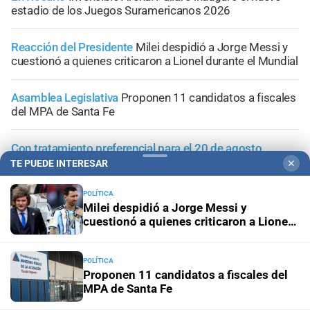
estadio de los Juegos Suramericanos 2026
Reacción del Presidente
Milei despidió a Jorge Messi y
cuestionó a quienes criticaron a Lionel durante el Mundial
Asamblea Legislativa
Proponen 11 candidatos a fiscales
del MPA de Santa Fe
Con tratamiento preferencial para el 20 de agosto
Diputados empieza en comisiones el debate sobre el
TE PUEDE INTERESAR
✕
sistema electoral de Santa Fe
POLÍTICA
Milei despidió a Jorge Messi y
cuestionó a quienes criticaron a Lionel
durante el Mundial
+
Área Metropolitana
POLÍTICA
Proponen 11 candidatos a fiscales del
MPA de Santa Fe