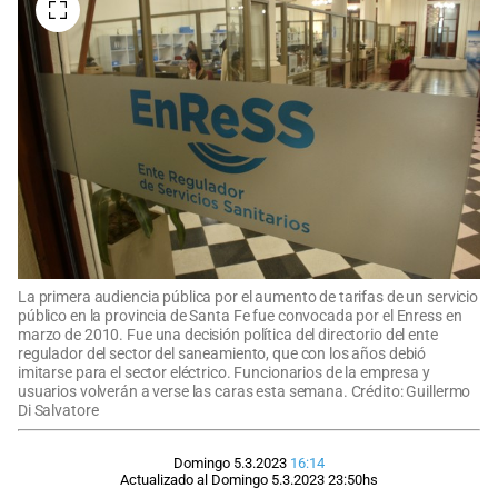
La primera audiencia pública por el aumento de tarifas de un servicio
público en la provincia de Santa Fe fue convocada por el Enress en
marzo de 2010. Fue una decisión política del directorio del ente
regulador del sector del saneamiento, que con los años debió
imitarse para el sector eléctrico. Funcionarios de la empresa y
usuarios volverán a verse las caras esta semana. Crédito: Guillermo
Di Salvatore
Domingo 5.3.2023
16:14
Actualizado al
Domingo 5.3.2023
23:50
hs