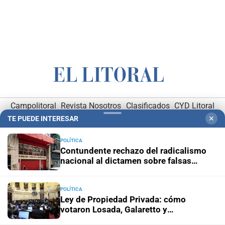
Campolitoral
Revista Nosotros
Clasificados
CYD Litoral
TE PUEDE INTERESAR
✕
Podcasts
Mirador Provincial
VivíMejor SF
Puerto Negocios
Notife
Educacion SF
POLÍTICA
Contundente rechazo del radicalismo
nacional al dictamen sobre falsas
denuncias
POLÍTICA
Ley de Propiedad Privada: cómo
votaron Losada, Galaretto y
Hemeroteca Digital (1930-1979)
-
Receptorías de avisos
-
Lewandowski en el Senado