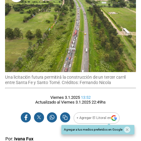
Una licitación futura permitirá la construcción de un tercer carril
entre Santa Fe y Santo Tomé. Créditos: Fernando Nicola
Viernes 3.1.2025
13:52
Actualizado al
Viernes 3.1.2025
22:49
hs
+ Agregar El Litoral en
Agregar a tus medios preferidos en Google
Por:
Ivana Fux