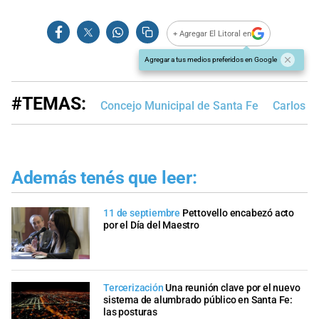
+ Agregar El Litoral en
Agregar a tus medios preferidos en Google
#TEMAS:
Concejo Municipal de Santa Fe
Carlos S
Además tenés que leer:
11 de septiembre
Pettovello encabezó acto
por el Día del Maestro
Tercerización
Una reunión clave por el nuevo
sistema de alumbrado público en Santa Fe:
las posturas