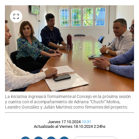
La iniciativa ingresará formalmente al Concejo en la próxima sesión
y cuenta con el acompañamiento de Adriana “Chuchi” Molina,
Leandro González y Julián Martínez como firmantes del proyecto.
Jueves 17.10.2024
10:31
Actualizado al
Viernes 18.10.2024
2:24
hs