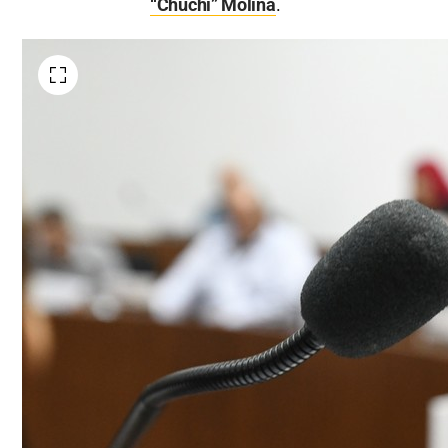
“Chuchi” Molina
.