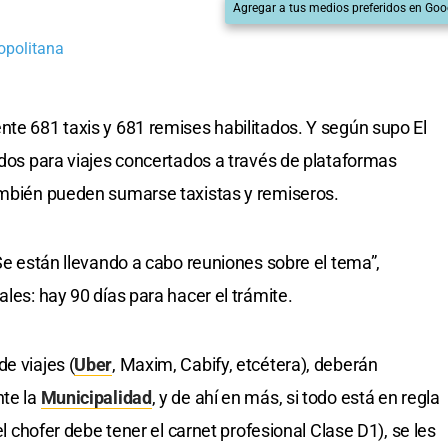
Agregar a tus medios preferidos en Goo
opolitana
nte 681 taxis y 681 remises habilitados. Y según supo El
ados para viajes concertados a través de plataformas
también pueden sumarse taxistas y remiseros.
 Se están llevando a cabo reuniones sobre el tema”,
ales: hay 90 días para hacer el trámite.
e viajes (
Uber
, Maxim, Cabify, etcétera), deberán
nte la
Municipalidad
, y de ahí en más, si todo está en regla
el chofer debe tener el carnet profesional Clase D1), se les