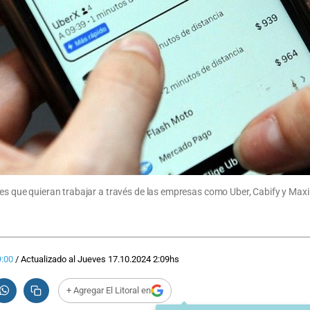
res que quieran trabajar a través de las empresas como Uber, Cabify y Maxim
9:00
/
Actualizado al
Jueves 17.10.2024
2:09
hs
+ Agregar El Litoral en