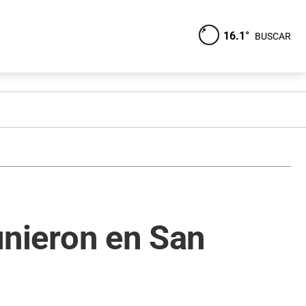
16.1°
BUSCAR
eunieron en San