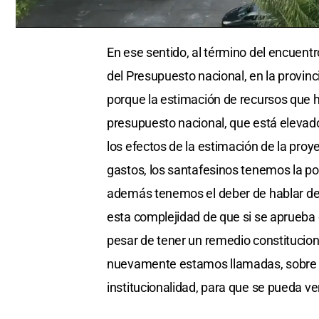
0
seconds
En ese sentido, al término del encuentro
of
0
del Presupuesto nacional, en la provinc
seconds
Volume
0%
porque la estimación de recursos que h
presupuesto nacional, que está elevado
los efectos de la estimación de la proye
gastos, los santafesinos tenemos la pot
además tenemos el deber de hablar de 
esta complejidad de que si se aprueba 
pesar de tener un remedio constitucion
nuevamente estamos llamadas, sobre t
institucionalidad, para que se pueda ver 