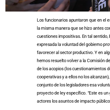
0
seconds
Los funcionarios apuntaron que en el e
of
0
la misma manera que se hizo antes co
seconds
Volume
0%
cuestiones impositivas. En tal sentido
expresada la voluntad del gobierno pr
favorecer al sector productivo. Y en a
hemos resuelto volver a la Comisión de
de los acopios (los cuestionamientos d
cooperativas y a ellos no los alcanzan)
conjunto de los legisladores esa volunt
proyecto de ley específico. “Este es u
actores los asuntos de impacto público