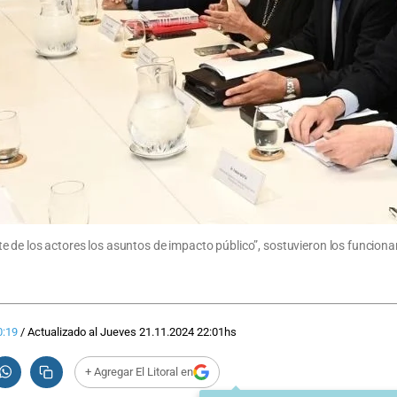
de los actores los asuntos de impacto público”, sostuvieron los funcionari
0:19
/
Actualizado al
Jueves 21.11.2024
22:01
hs
+ Agregar El Litoral en