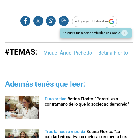
+ Agregar El Litoral en
Agregar a tus medios preferidos en Google
#TEMAS:
Miguel Ángel Pichetto
Betina Florito
E
Además tenés que leer:
Dura crítica
Betina Florito: "Perotti va a
contramano de lo que la sociedad demanda"
Tras la nueva medida
Betina Florito: "La
calidad educativa no mejora con media hora