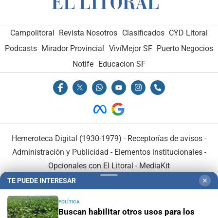
Campolitoral
Revista Nosotros
Clasificados
CYD Litoral
Podcasts
Mirador Provincial
VivíMejor SF
Puerto Negocios
Notife
Educacion SF
Hemeroteca Digital (1930-1979)
-
Receptorías de avisos
-
Administración y Publicidad
-
Elementos institucionales
-
Opcionales con El Litoral
-
MediaKit
TE PUEDE INTERESAR
✕
El Litoral es miembro de:
POLÍTICA
Buscan habilitar otros usos para los