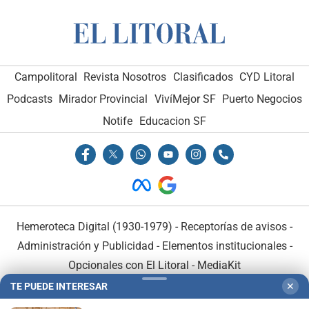
Campolitoral
Revista Nosotros
Clasificados
CYD Litoral
Podcasts
Mirador Provincial
VivíMejor SF
Puerto Negocios
Notife
Educacion SF
Hemeroteca Digital (1930-1979)
-
Receptorías de avisos
-
Administración y Publicidad
-
Elementos institucionales
-
Opcionales con El Litoral
-
MediaKit
TE PUEDE INTERESAR
✕
El Litoral es miembro de: