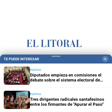
Campolitoral
Revista Nosotros
Clasificados
CYD Litoral
TE PUEDE INTERESAR
✕
Podcasts
Mirador Provincial
VivíMejor SF
Puerto Negocios
POLÍTICA
Diputados empieza en comisiones el
Notife
Educacion SF
debate sobre el sistema electoral de
Santa Fe
POLÍTICA
Tres dirigentes radicales santafesinos
entre los firmantes de "Apurar el Paso"