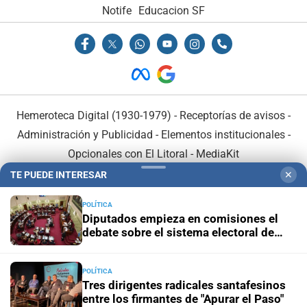
Notife
Educacion SF
Hemeroteca Digital (1930-1979)
-
Receptorías de avisos
-
Administración y Publicidad
-
Elementos institucionales
-
Opcionales con El Litoral
-
MediaKit
TE PUEDE INTERESAR
✕
El Litoral es miembro de:
POLÍTICA
Diputados empieza en comisiones el
debate sobre el sistema electoral de
Santa Fe
POLÍTICA
En Asociación con:
Tres dirigentes radicales santafesinos
entre los firmantes de "Apurar el Paso"