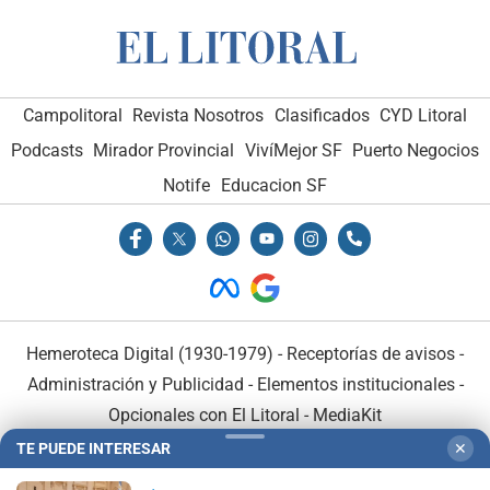
Campolitoral
Revista Nosotros
Clasificados
CYD Litoral
Podcasts
Mirador Provincial
VivíMejor SF
Puerto Negocios
Notife
Educacion SF
Hemeroteca Digital (1930-1979)
-
Receptorías de avisos
-
Administración y Publicidad
-
Elementos institucionales
-
Opcionales con El Litoral
-
MediaKit
TE PUEDE INTERESAR
✕
El Litoral es miembro de: