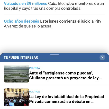
Valuados en $9 millones
Caballito: robó monitores de un
hospital y cayó tras una compra controlada
Ocho años después
Este lunes comienza el juicio a Pity
Álvarez: de qué se lo acusa
+
Información General
TE PUEDE INTERESAR
✕
POLÍTICA
Ante el "arréglense como puedan",
Giuliano presentó un proyecto de ley
para prevenir las consecuencias de "El
niño"
POLÍTICA
La Ley de Inviolabilidad de la Propiedad
Privada comenzará su debate en
Diputados