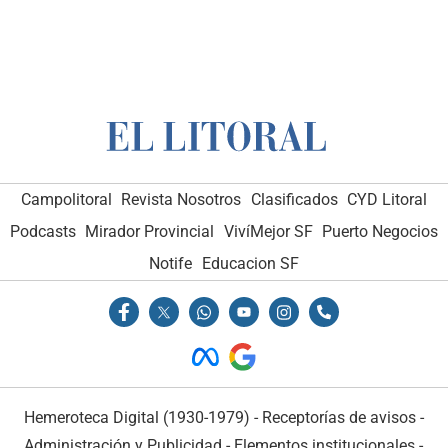
Campolitoral
Revista Nosotros
Clasificados
CYD Litoral
Podcasts
Mirador Provincial
VivíMejor SF
Puerto Negocios
Notife
Educacion SF
Hemeroteca Digital (1930-1979)
-
Receptorías de avisos
-
Administración y Publicidad
-
Elementos institucionales
-