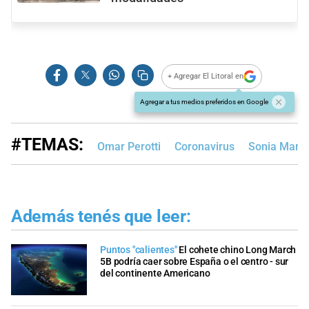
+ Agregar El Litoral en
Agregar a tus medios preferidos en Google
#TEMAS:
Omar Perotti
Coronavirus
Sonia Mart
Además tenés que leer:
Puntos "calientes"
El cohete chino Long March
5B podría caer sobre España o el centro - sur
del continente Americano