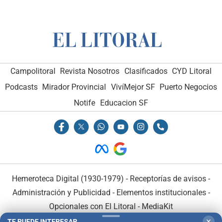
Campolitoral
Revista Nosotros
Clasificados
CYD Litoral
Podcasts
Mirador Provincial
VivíMejor SF
Puerto Negocios
Notife
Educacion SF
Hemeroteca Digital (1930-1979)
-
Receptorías de avisos
-
Administración y Publicidad
-
Elementos institucionales
-
Opcionales con El Litoral
-
MediaKit
TE PUEDE INTERESAR
✕