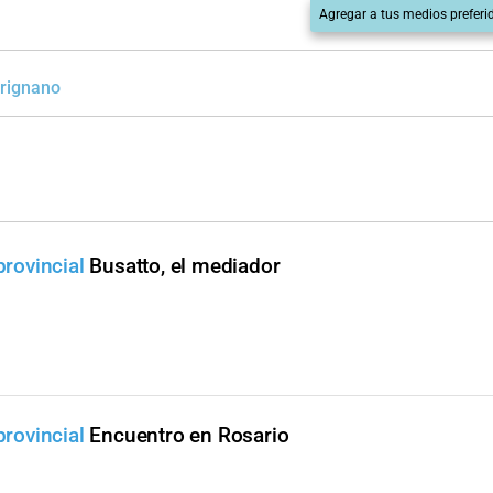
Agregar a tus medios preferi
arignano
provincial
Busatto, el mediador
provincial
Encuentro en Rosario