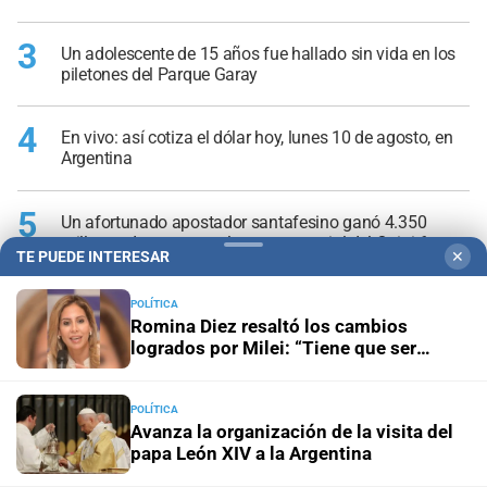
3
Un adolescente de 15 años fue hallado sin vida en los
piletones del Parque Garay
4
En vivo: así cotiza el dólar hoy, lunes 10 de agosto, en
Argentina
5
Un afortunado apostador santafesino ganó 4.350
millones de pesos en el sorteo especial del Quini 6
TE PUEDE INTERESAR
✕
POLÍTICA
Romina Diez resaltó los cambios
logrados por Milei: “Tiene que ser
reelecto para terminar lo que
empezamos”
POLÍTICA
Avanza la organización de la visita del
papa León XIV a la Argentina