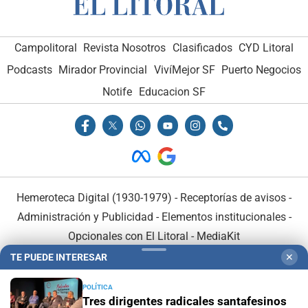
Campolitoral
Revista Nosotros
Clasificados
CYD Litoral
Podcasts
Mirador Provincial
VivíMejor SF
Puerto Negocios
Notife
Educacion SF
Hemeroteca Digital (1930-1979)
-
Receptorías de avisos
-
Administración y Publicidad
-
Elementos institucionales
-
Opcionales con El Litoral
-
MediaKit
TE PUEDE INTERESAR
✕
El Litoral es miembro de:
POLÍTICA
Tres dirigentes radicales santafesinos