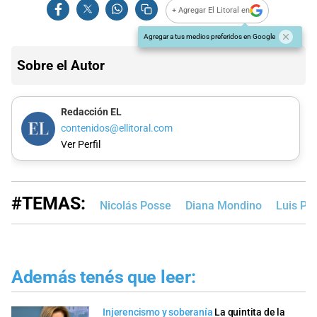
+ Agregar El Litoral en
Agregar a tus medios preferidos en Google
Sobre el Autor
Redacción EL
contenidos@ellitoral.com
Ver Perfil
#TEMAS:
Nicolás Posse
Diana Mondino
Luis Pet
Además tenés que leer:
Injerencismo y soberanía
La quintita de la