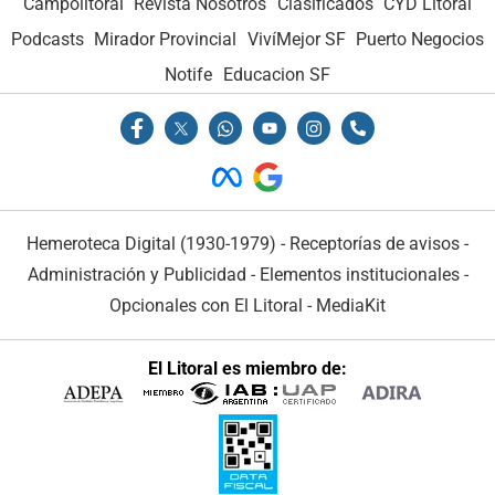
Campolitoral
Revista Nosotros
Clasificados
CYD Litoral
Podcasts
Mirador Provincial
VivíMejor SF
Puerto Negocios
Notife
Educacion SF
Hemeroteca Digital (1930-1979)
-
Receptorías de avisos
-
Administración y Publicidad
-
Elementos institucionales
-
Opcionales con El Litoral
-
MediaKit
El Litoral es miembro de: