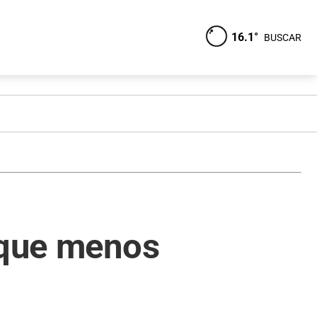
16.1°
BUSCAR
e que menos