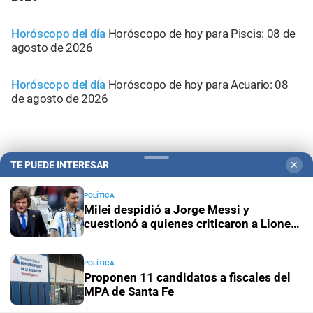
Horóscopo del día
Horóscopo de hoy para Piscis: 08 de
agosto de 2026
Horóscopo del día
Horóscopo de hoy para Acuario: 08
de agosto de 2026
TE PUEDE INTERESAR
✕
POLÍTICA
Milei despidió a Jorge Messi y
cuestionó a quienes criticaron a Lionel
durante el Mundial
POLÍTICA
Proponen 11 candidatos a fiscales del
MPA de Santa Fe
Campolitoral
Revista Nosotros
Clasificados
CYD Litoral