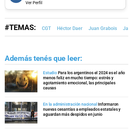
Ver Perfil
#TEMAS:
CGT
Héctor Daer
Juan Grabois
Javi
Además tenés que leer:
Estudio
Para los argentinos el 2024 es el año
menos feliz en mucho tiempo: estrés y
agotamiento emocional, las principales
causas
En la administración nacional
Informaron
nuevas cesantías a empleados estatales y
aguardan más despidos en junio