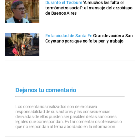
Durante el Tedeum
"A muchos les falta el
termómetro social": el mensaje del arzobispo
de Buenos Aires
En la ciudad de Santa Fe
Gran devoción a San
Cayetano para que no falte pan y trabajo
Dejanos tu comentario
Los comentarios realizados son de exclusiva
responsabilidad de sus autores y las consecuencias
derivadas de ellos pueden ser pasibles de las sanciones
legales que correspondan. Evitar comentarios ofensivos o
que no respondan al tema abordado en la información.