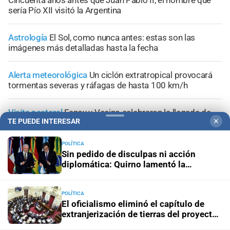
Cincuenta años antes que Juan Pablo II, el hombre que
sería Pío XII visitó la Argentina
Astrología
El Sol, como nunca antes: estas son las
imágenes más detalladas hasta la fecha
Alerta meteorológica
Un ciclón extratropical provocará
tormentas severas y ráfagas de hasta 100 km/h
Visita pastoral
Fenoy y Vecino celebraron la llegada de
TE PUEDE INTERESAR
✕
León XIV: “Trae un mensaje de esperanza y paz”
POLÍTICA
Sin pedido de disculpas ni acción
diplomática: Quirno lamentó la
“decisión unilateral de Brasil”
POLÍTICA
El oficialismo eliminó el capítulo de
extranjerización de tierras del proyecto
de propiedad privada