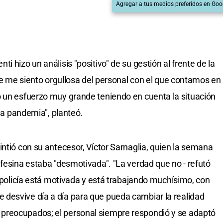
Agregar a tus medios preferidos en Goo
 hizo un análisis "positivo" de su gestión al frente de la
que me siento orgullosa del personal con el que contamos en
o un esfuerzo muy grande teniendo en cuenta la situación
 la pandemia", planteó.
ntió con su antecesor, Víctor Sarnaglia, quien la semana
afesina estaba "desmotivada". "La verdad que no - refutó
a policía está motivada y está trabajando muchísimo, con
desvive día a día para que pueda cambiar la realidad
preocupados; el personal siempre respondió y se adaptó