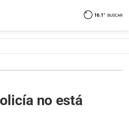
16.1°
BUSCAR
olicía no está