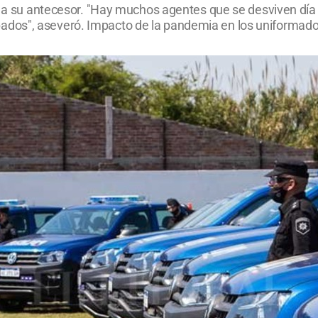
tó a su antecesor. "Hay muchos agentes que se desviven día
dos", aseveró. Impacto de la pandemia en los uniformado